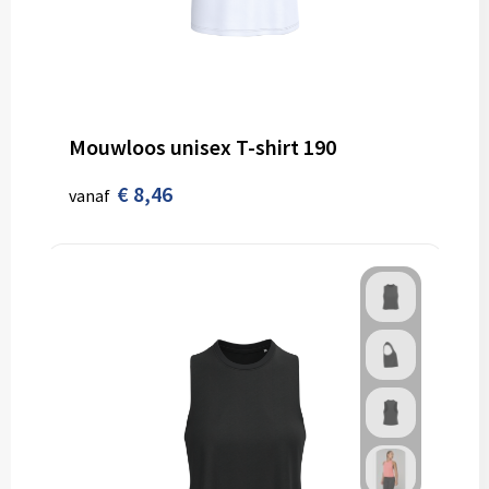
Schoenentassen
Veiligheidsvesten en Veiligheidshesjes
Schoudertassen
Vesten
Sporttassen
Gehoorbescherming
Mouwloos unisex T-shirt 190
Strandtassen
Ademhalingsbescherming
€ 8,46
vanaf
Tablettassen
Toilettassen
Trolleys
Waterbestendige tassen
Goodiebags