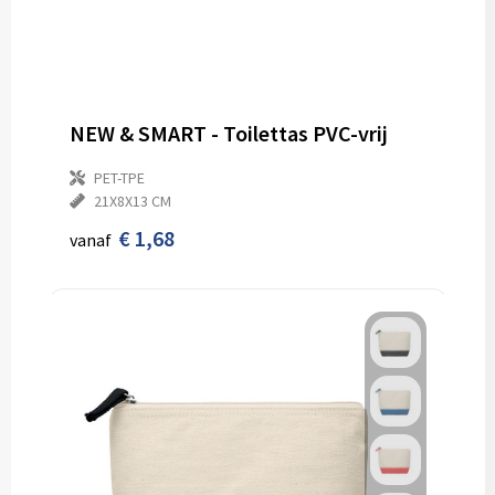
NEW & SMART - Toilettas PVC-vrij
PET-TPE
21X8X13 CM
€ 1,68
vanaf