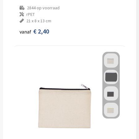
2844
op voorraad
rPET
21 x 8 x 13 cm
€ 2,40
vanaf