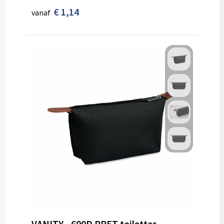
€ 1,14
vanaf
VANITY - 600D RPET toilettas