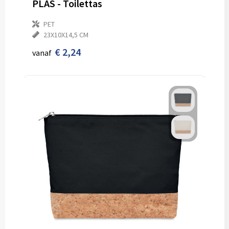
PLAS - Toilettas
PET
23X10X14,5 CM
€ 2,24
vanaf