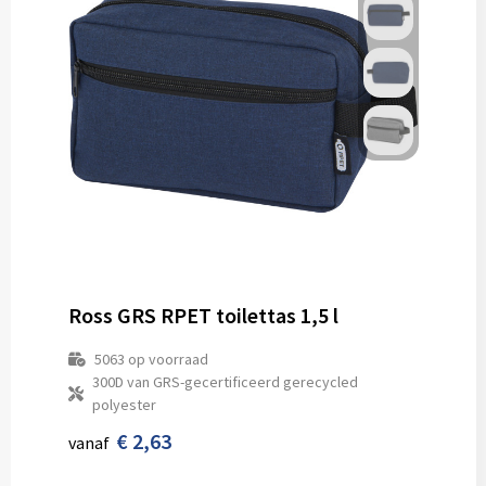
Ross GRS RPET toilettas 1,5 l
5063
op voorraad
300D van GRS-gecertificeerd gerecycled
polyester
€ 2,63
vanaf