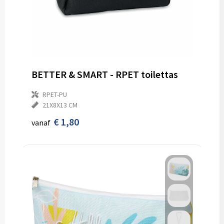
BETTER & SMART - RPET toilettas
RPET-PU
21X8X13 CM
€ 1,80
vanaf