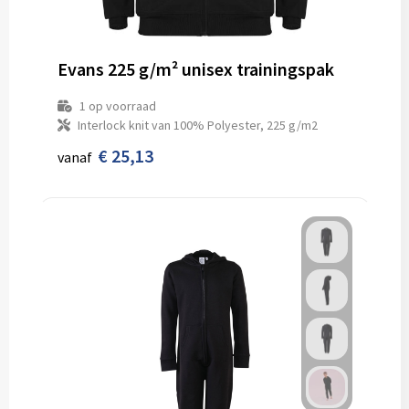
Schoenentassen
Veiligheidsvesten en Veiligheidshesjes
Schoudertassen
Vesten
Evans 225 g/m² unisex trainingspak
Sporttassen
Gehoorbescherming
1
op voorraad
Interlock knit van 100% Polyester, 225 g/m2
Strandtassen
Ademhalingsbescherming
€ 25,13
vanaf
Tablettassen
Toilettassen
Trolleys
Waterbestendige tassen
Goodiebags