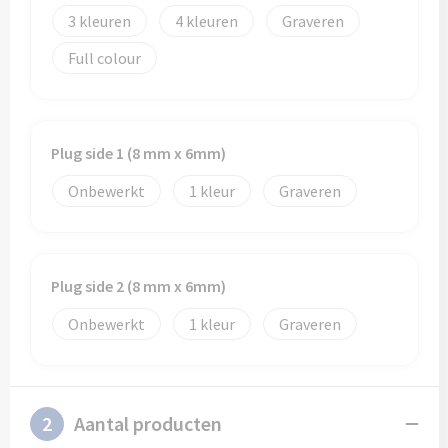
Schoenentassen
Veiligheidsvesten en Veiligheidshesjes
3
4
Graveren
Schoudertassen
Vesten
Full colour
Sporttassen
Gehoorbescherming
Strandtassen
Ademhalingsbescherming
Plug side 1 (8 mm x 6mm)
Onbewerkt
1
Graveren
Tablettassen
Toilettassen
Plug side 2 (8 mm x 6mm)
Trolleys
Onbewerkt
1
Graveren
Waterbestendige tassen
Goodiebags
2
Aantal producten