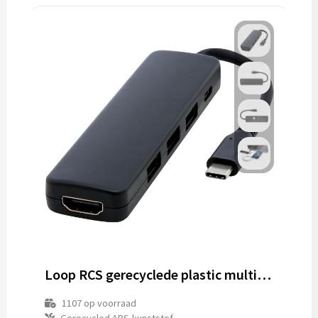
Loop RCS gerecyclede plastic multimedia-adapter USB 2.0-3.0 met HDMI-poort
1107
op voorraad