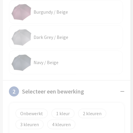
Schoenentassen
Veiligheidsvesten en Veiligheidshesjes
Burgundy / Beige
Schoudertassen
Vesten
Sporttassen
Gehoorbescherming
Dark Grey / Beige
Strandtassen
Ademhalingsbescherming
Tablettassen
Navy / Beige
Toilettassen
Trolleys
2
Selecteer een bewerking
Waterbestendige tassen
Onbewerkt
1
2
Goodiebags
3
4