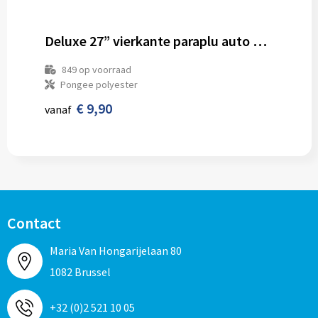
Deluxe 27” vierkante paraplu auto open
849
op voorraad
Pongee polyester
€ 9,90
vanaf
Contact
Maria Van Hongarijelaan 80
1082 Brussel
+32 (0)2 521 10 05