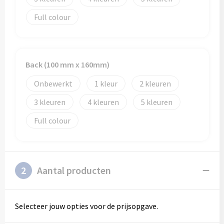
Schoenentassen
Veiligheidsvesten en Veiligheidshesjes
Full colour
Schoudertassen
Vesten
Sporttassen
Gehoorbescherming
Back (100 mm x 160mm)
Strandtassen
Ademhalingsbescherming
Onbewerkt
1
2
Tablettassen
3
4
5
Full colour
Toilettassen
Trolleys
2
Aantal producten
Waterbestendige tassen
Goodiebags
Selecteer jouw opties voor de prijsopgave.