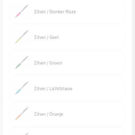
Schoenentassen
Veiligheidsvesten en Veiligheidshesjes
Zilver / Donker Roze
Schoudertassen
Vesten
Sporttassen
Gehoorbescherming
Zilver / Geel
Strandtassen
Ademhalingsbescherming
Tablettassen
Zilver / Groen
Toilettassen
Zilver / Lichtblauw
Trolleys
Waterbestendige tassen
Zilver / Oranje
Goodiebags